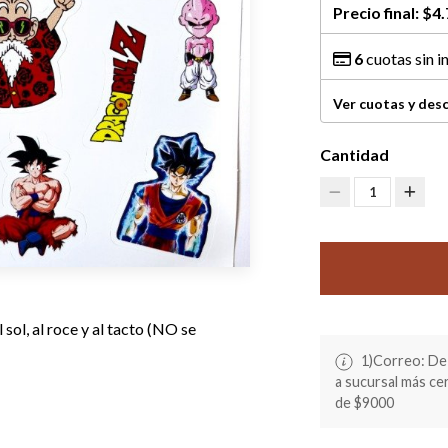
Precio final:
$4.
6
cuotas sin i
Ver cuotas y des
Cantidad
1
sol, al roce y al tacto (NO se
1)Correo: De 
a sucursal más c
de $9000