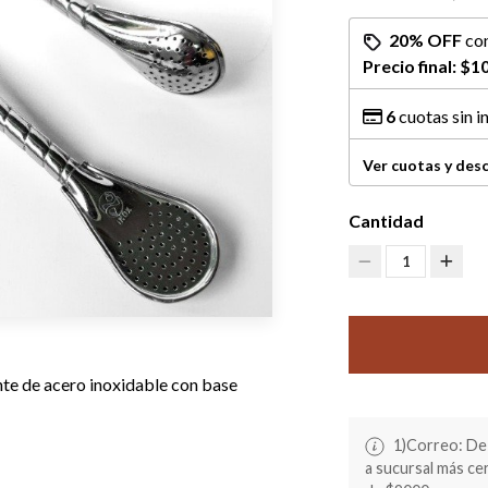
20% OFF
co
Precio final:
$10
6
cuotas sin i
Ver cuotas y des
Cantidad
1
nte de acero inoxidable con base
1)Correo: De 
a sucursal más c