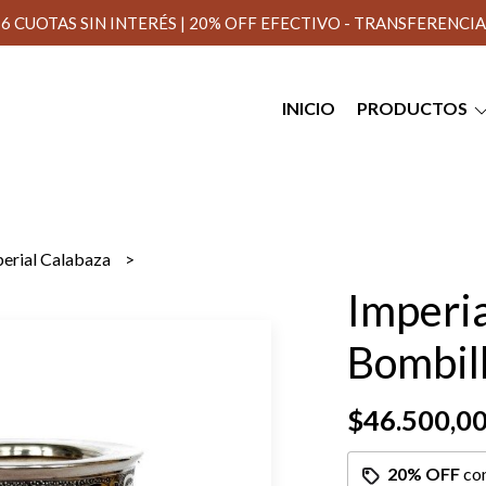
6 CUOTAS SIN INTERÉS | 20% OFF EFECTIVO - TRANSFERENCIA
INICIO
PRODUCTOS
perial Calabaza
Imperia
Bombil
$46.500,0
20% OFF
co