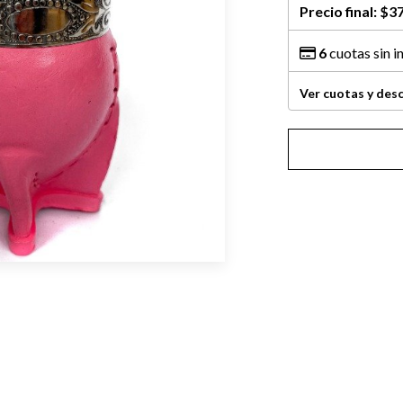
Precio final:
$37
6
cuotas sin i
Ver cuotas y des