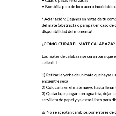
• Cuatro patas reforzadas
• Bombilla pico de loro acero inoxidable 
* Aclaración:
Déjanos en notas de tu comp
del mate (abstracta o pampa), en caso de q
disponibilidad del momento!
¿CÓMO CURAR EL MATE CALABAZA?
Los mates de calabaza se curan para que el
sellen👇🏻
1) Retirar la yerba de un mate que hayas 
encuentre seca
2) Colocarla en el mate nuevo hasta llenarl
3) Quitarla, enjuagar con agua fría, dejar 
servilleta de papel y ya estará listo para di
⚠️ No se aceptan cambios por errores de 