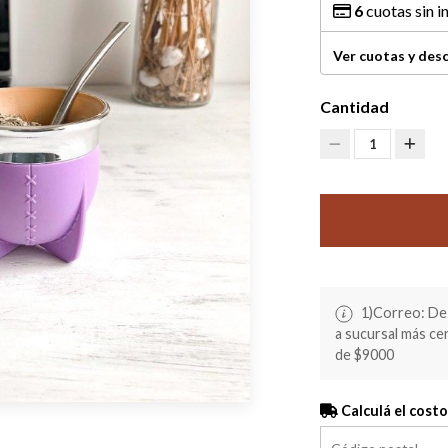
6
cuotas sin i
Ver cuotas y des
Cantidad
1
1)Correo: De 
a sucursal más c
de $9000
Calculá el costo