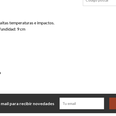
as altas temperaturas e impactos.
ofundidad: 9 cm
a
 mail para recibir novedades