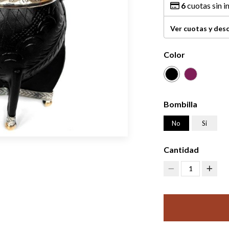
6
cuotas sin i
Ver cuotas y des
Color
Bombilla
No
Si
Cantidad
1