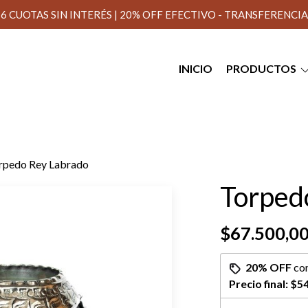
6 CUOTAS SIN INTERÉS | 20% OFF EFECTIVO - TRANSFERENCIA
INICIO
PRODUCTOS
rpedo Rey Labrado
Torped
$67.500,0
20% OFF
co
Precio final:
$54