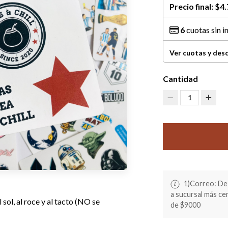
Precio final:
$4.
6
cuotas sin i
Ver cuotas y des
Cantidad
1
1)Correo: De 
a sucursal más c
sol, al roce y al tacto (NO se
de $9000