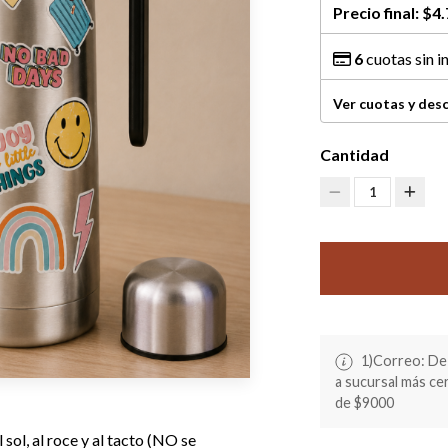
Precio final:
$4.
6
cuotas sin i
Ver cuotas y des
Cantidad
1
1)Correo: De 
a sucursal más c
de $9000
sol, al roce y al tacto (NO se