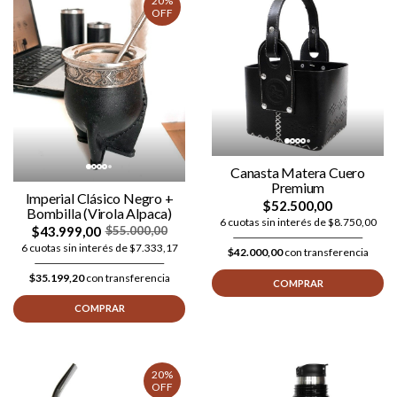
20%
OFF
Canasta Matera Cuero
Premium
Imperial Clásico Negro +
$52.500,00
Bombilla (Virola Alpaca)
6 cuotas sin interés de $8.750,00
$43.999,00
$55.000,00
6 cuotas sin interés de $7.333,17
$42.000,00
con transferencia
$35.199,20
con transferencia
COMPRAR
COMPRAR
20%
OFF