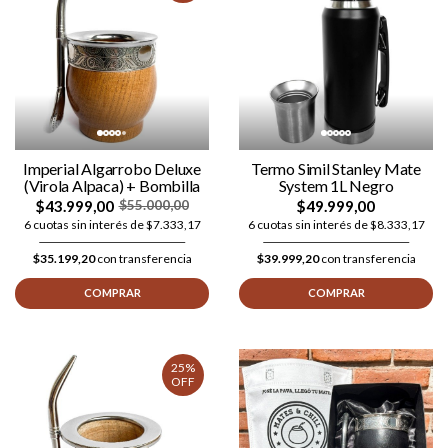
Imperial Algarrobo Deluxe
Termo Simil Stanley Mate
(Virola Alpaca) + Bombilla
System 1L Negro
$43.999,00
$49.999,00
$55.000,00
6 cuotas sin interés de $7.333,17
6 cuotas sin interés de $8.333,17
$35.199,20
con transferencia
$39.999,20
con transferencia
COMPRAR
COMPRAR
25%
OFF