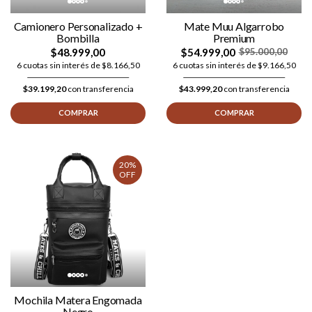
Camionero Personalizado +
Mate Muu Algarrobo
Bombilla
Premium
$48.999,00
$54.999,00
$95.000,00
6 cuotas sin interés de $8.166,50
6 cuotas sin interés de $9.166,50
$39.199,20
con transferencia
$43.999,20
con transferencia
COMPRAR
COMPRAR
20%
OFF
Mochila Matera Engomada
Negro